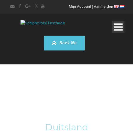
Mijn Account
|
Aanmelden
Boek Nu
Category
Duitsland