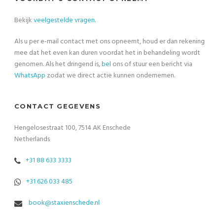
Bekijk
veelgestelde vragen
.
Als u per e-mail contact met ons opneemt, houd er dan rekening
mee dat het even kan duren voordat het in behandeling wordt
genomen. Als het dringend is,
bel
ons of stuur een bericht via
WhatsApp
zodat we direct actie kunnen ondernemen.
CONTACT GEGEVENS
Hengelosestraat 100, 7514 AK Enschede
Netherlands
+31 88 633 3333
+31 626 033 485
book@staxienschede.nl