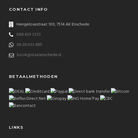
CONTACT INFO
Hengelosestraat 100, 7514 AK Enschede
088 633 3333
06 26 033 485
book@staxienschede.nl
BETAALMETHODEN
LINKS