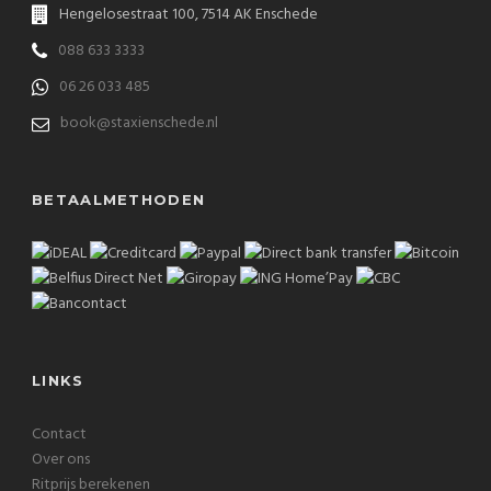
Hengelosestraat 100, 7514 AK Enschede
088 633 3333
06 26 033 485
book@staxienschede.nl
BETAALMETHODEN
LINKS
Contact
Over ons
Ritprijs berekenen