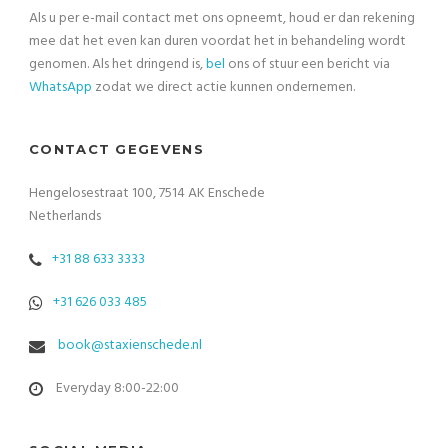
Als u per e-mail contact met ons opneemt, houd er dan rekening
mee dat het even kan duren voordat het in behandeling wordt
genomen. Als het dringend is,
bel
ons of stuur een bericht via
WhatsApp
zodat we direct actie kunnen ondernemen.
CONTACT GEGEVENS
Hengelosestraat 100, 7514 AK Enschede
Netherlands
+31 88 633 3333
+31 626 033 485
book@staxienschede.nl
Everyday 8:00-22:00